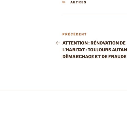
CATÉGORIES
AUTRES
Navigation
Article
PRÉCÉDENT
de
précédent
ATTENTION : RÉNOVATION DE
L’HABITAT : TOUJOURS AUTAN
l’article
DÉMARCHAGE ET DE FRAUDE