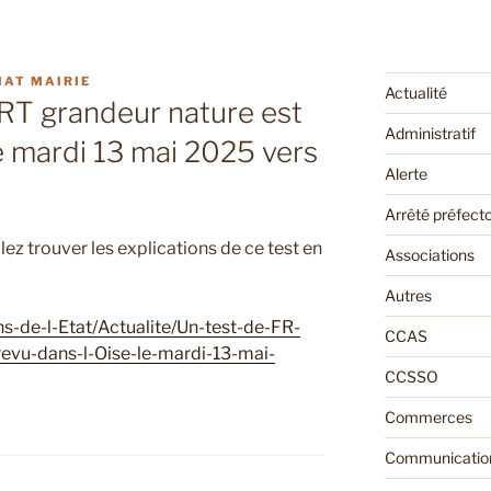
IAT MAIRIE
Actualité
RT grandeur nature est
Administratif
le mardi 13 mai 2025 vers
Alerte
Arrêté préfecto
llez trouver les explications de ce test en
Associations
Autres
ns-de-l-Etat/Actualite/Un-test-de-FR-
CCAS
evu-dans-l-Oise-le-mardi-13-mai-
CCSSO
Commerces
Communication