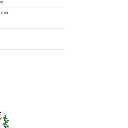
pal
olaire