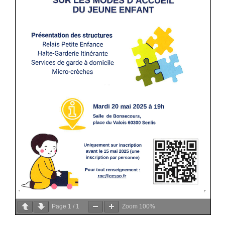
Page
1
/
1
Zoom
100%