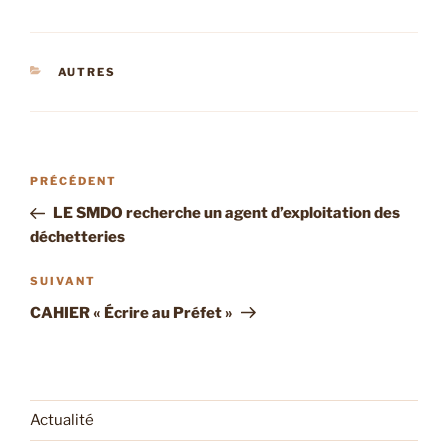
CATÉGORIES
AUTRES
Navigation
Article
PRÉCÉDENT
de
précédent
LE SMDO recherche un agent d’exploitation des
l’article
déchetteries
Article
SUIVANT
suivant
CAHIER « Écrire au Préfet »
Actualité