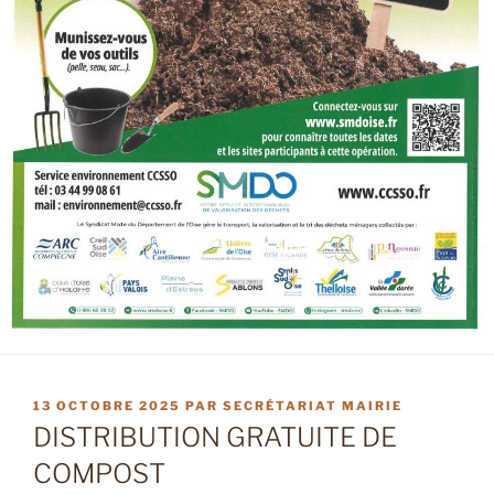
PUBLIÉ
13 OCTOBRE 2025
PAR
SECRÉTARIAT MAIRIE
LE
DISTRIBUTION GRATUITE DE
COMPOST