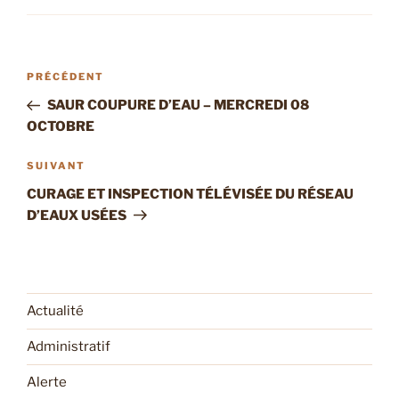
Navigation
Article
PRÉCÉDENT
de
précédent
SAUR COUPURE D’EAU – MERCREDI 08
l’article
OCTOBRE
Article
SUIVANT
suivant
CURAGE ET INSPECTION TÉLÉVISÉE DU RÉSEAU
D’EAUX USÉES
Actualité
Administratif
Alerte