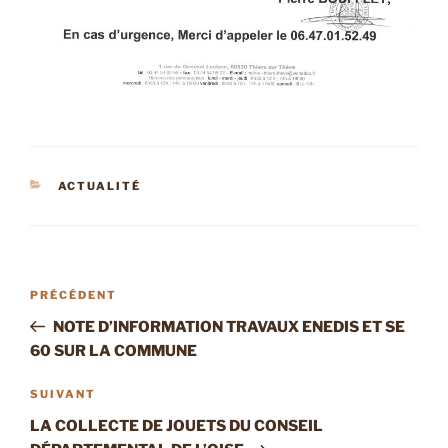
CATÉGORIES
ACTUALITÉ
Navigation
Article
PRÉCÉDENT
de
précédent
NOTE D’INFORMATION TRAVAUX ENEDIS ET SE
l’article
60 SUR LA COMMUNE
Article
SUIVANT
suivant
LA COLLECTE DE JOUETS DU CONSEIL