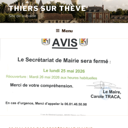
Aller
THIERS SUR THÈVE
au
Site de la mairie
contenu
principal
Menu