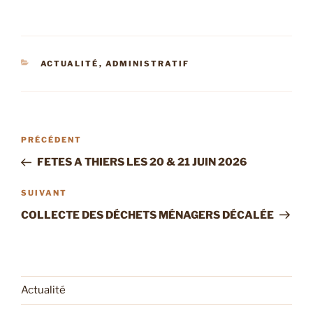
CATÉGORIES
ACTUALITÉ
,
ADMINISTRATIF
Navigation
Article
PRÉCÉDENT
de
précédent
FETES A THIERS LES 20 & 21 JUIN 2026
l’article
Article
SUIVANT
suivant
COLLECTE DES DÉCHETS MÉNAGERS DÉCALÉE
Actualité