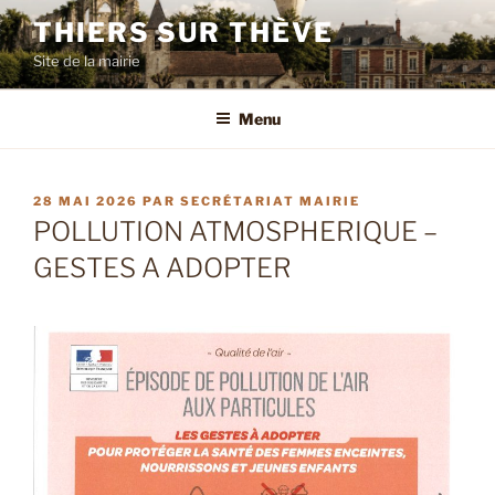
Aller
THIERS SUR THÈVE
au
Site de la mairie
contenu
principal
Menu
PUBLIÉ
28 MAI 2026
PAR
SECRÉTARIAT MAIRIE
LE
POLLUTION ATMOSPHERIQUE –
GESTES A ADOPTER