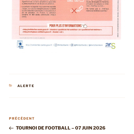
CATÉGORIES
ALERTE
Navigation
Article
PRÉCÉDENT
de
précédent
TOURNOI DE FOOTBALL – 07 JUIN 2026
l’article