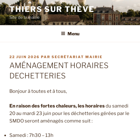
Aller
THIERS SUR THÈVE
au
Site de la mairie
contenu
principal
Menu
PUBLIÉ
22 JUIN 2026
PAR
SECRÉTARIAT MAIRIE
LE
AMÉNAGEMENT HORAIRES
DECHETTERIES
Bonjour à toutes et à tous,
En raison des fortes chaleurs, les horaires
du samedi
20 au mardi 23 juin pour les déchetteries gérées par le
SMDO seront aménagés comme suit :
Samedi : 7h30 – 13h