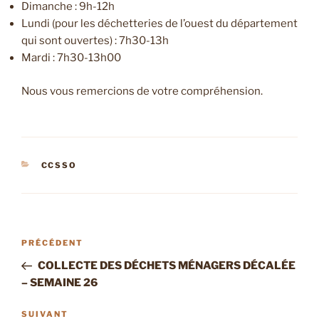
Dimanche : 9h-12h
Lundi (pour les déchetteries de l’ouest du département
qui sont ouvertes) : 7h30-13h
Mardi : 7h30-13h00
Nous vous remercions de votre compréhension.
CATÉGORIES
CCSSO
Navigation
Article
PRÉCÉDENT
de
précédent
COLLECTE DES DÉCHETS MÉNAGERS DÉCALÉE
l’article
– SEMAINE 26
Article
SUIVANT