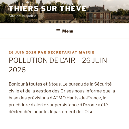
Aller
THIERS SUR THÈVE
au
Site de la mairie
contenu
principal
Menu
PUBLIÉ
26 JUIN 2026
PAR
SECRÉTARIAT MAIRIE
LE
POLLUTION DE L’AIR – 26 JUIN
2026
Bonjour à toutes et à tous, Le bureau de la Sécurité
civile et de la gestion des Crises nous informe que la
base des prévisions d’ATMO Hauts-de-France, la
procédure d’alerte sur persistance à l’ozone a été
déclenchée pour le département de l’Oise.