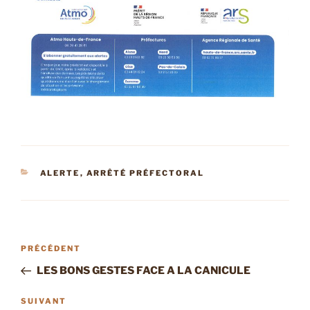
CATÉGORIES
ALERTE
,
ARRÊTÉ PRÉFECTORAL
Navigation
Article
PRÉCÉDENT
de
précédent
LES BONS GESTES FACE A LA CANICULE
l’article
Article
SUIVANT