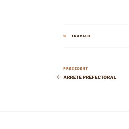
CATÉGORIES
TRAVAUX
Navigation
Article
PRÉCÉDENT
de
précédent
ARRETE PREFECTORAL
l’article