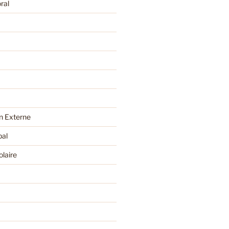
ral
 Externe
pal
olaire