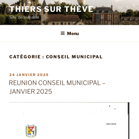
Aller
THIERS SUR THÈVE
au
Site de la mairie
contenu
principal
Menu
CATÉGORIE :
CONSEIL MUNICIPAL
PUBLIÉ
24 JANVIER 2025
LE
REUNION CONSEIL MUNICIPAL –
JANVIER 2025