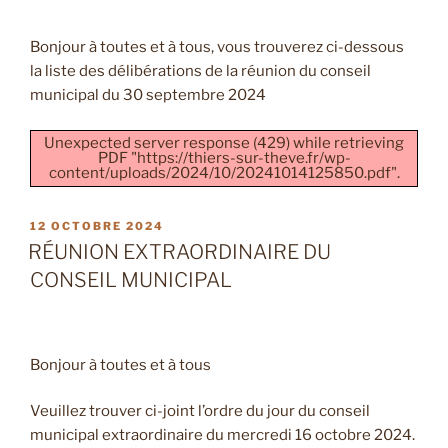
Bonjour à toutes et à tous, vous trouverez ci-dessous
la liste des délibérations de la réunion du conseil
municipal du 30 septembre 2024
Unexpected server response (429) while retrieving
PDF "https://thiers-sur-theve.fr/wp-
content/uploads/2024/10/20241014125850.pdf".
PUBLIÉ
12 OCTOBRE 2024
LE
RÉUNION EXTRAORDINAIRE DU
CONSEIL MUNICIPAL
Bonjour à toutes et à tous
Veuillez trouver ci-joint l’ordre du jour du conseil
municipal extraordinaire du mercredi 16 octobre 2024.