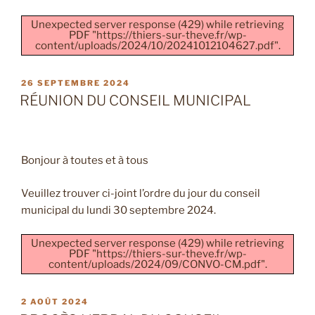
Unexpected server response (429) while retrieving
PDF "https://thiers-sur-theve.fr/wp-
content/uploads/2024/10/20241012104627.pdf".
PUBLIÉ
26 SEPTEMBRE 2024
LE
RÉUNION DU CONSEIL MUNICIPAL
Bonjour à toutes et à tous
Veuillez trouver ci-joint l’ordre du jour du conseil
municipal du lundi 30 septembre 2024.
Unexpected server response (429) while retrieving
PDF "https://thiers-sur-theve.fr/wp-
content/uploads/2024/09/CONVO-CM.pdf".
PUBLIÉ
2 AOÛT 2024
LE