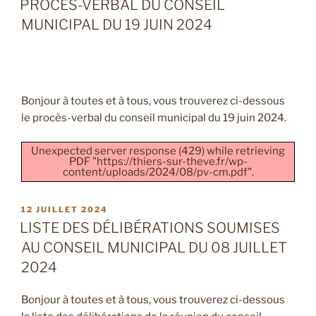
PROCÈS-VERBAL DU CONSEIL
MUNICIPAL DU 19 JUIN 2024
Bonjour à toutes et à tous, vous trouverez ci-dessous
le procès-verbal du conseil municipal du 19 juin 2024.
Unexpected server response (429) while retrieving
PDF "https://thiers-sur-theve.fr/wp-
content/uploads/2024/08/pv-cm.pdf".
PUBLIÉ
12 JUILLET 2024
LE
LISTE DES DÉLIBÉRATIONS SOUMISES
AU CONSEIL MUNICIPAL DU 08 JUILLET
2024
Bonjour à toutes et à tous, vous trouverez ci-dessous