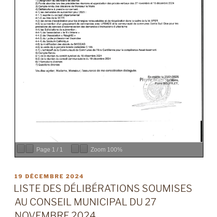
Page
1
/
1
Zoom
100%
PUBLIÉ
19 DÉCEMBRE 2024
LE
LISTE DES DÉLIBÉRATIONS SOUMISES
AU CONSEIL MUNICIPAL DU 27
NOVEMBRE 2024