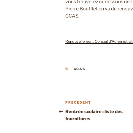
vous trouverez ci-dessous une
Pierre Boufflet en vu du renou
CCAS.
Renouvellement Conseil d’Administra
CATÉGORIES
CCAS
Navigation
Article
PRÉCÉDENT
de
précédent
Rentrée scolaire : liste des
fournitures
l’article