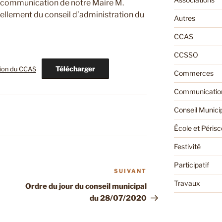
 communication de notre Maire M.
vellement du conseil d’administration du
Autres
CCAS
CCSSO
Télécharger
tion du CCAS
Commerces
Communication
Conseil Munici
École et Périsc
Festivité
Participatif
SUIVANT
Article
Travaux
suivant
Ordre du jour du conseil municipal
du 28/07/2020