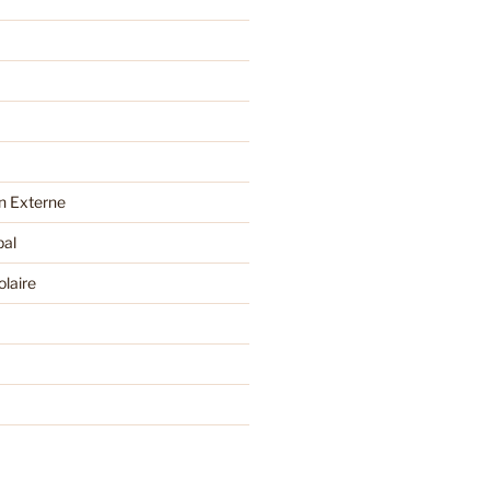
 Externe
pal
olaire