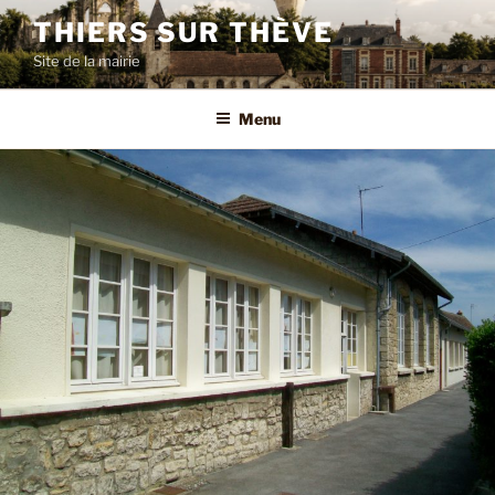
Aller
THIERS SUR THÈVE
au
Site de la mairie
contenu
principal
Menu