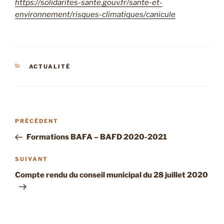
https://solidarites-sante.gouv.fr/sante-et-
environnement/risques-climatiques/canicule
CATÉGORIES
ACTUALITÉ
Navigation
Article
PRÉCÉDENT
de
précédent
Formations BAFA – BAFD 2020-2021
l’article
Article
SUIVANT
suivant
Compte rendu du conseil municipal du 28 juillet 2020