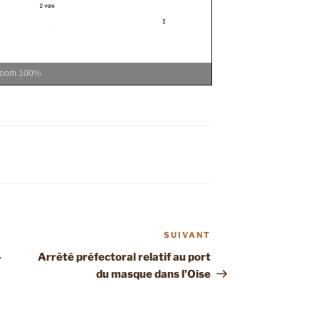
Zoom
100%
SUIVANT
Article
suivant
–
Arrêté préfectoral relatif au port
du masque dans l’Oise