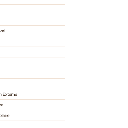
ral
 Externe
pal
olaire