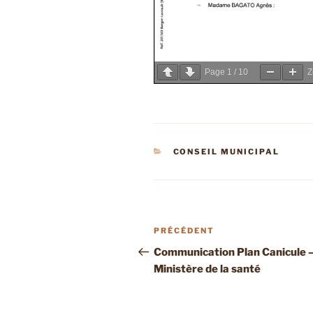
Page
1
/
10
CATÉGORIES
CONSEIL MUNICIPAL
Navigation
Article
PRÉCÉDENT
de
précédent
Communication Plan Canicule 
Ministère de la santé
l’article