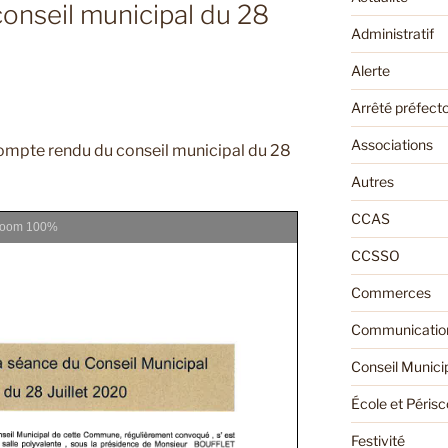
onseil municipal du 28
Administratif
Alerte
Arrêté préfecto
Associations
compte rendu du conseil municipal du 28
Autres
CCAS
Zoom
100%
CCSSO
Commerces
Communication
Conseil Munici
École et Périsc
Festivité