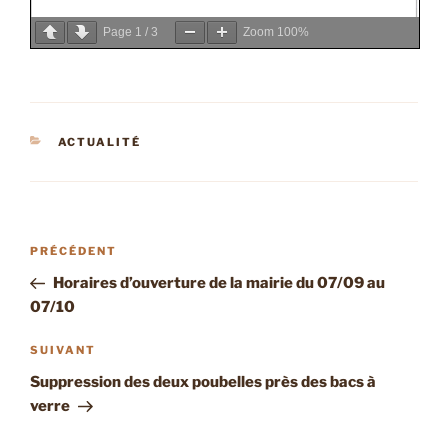
Page
1
/
3
Zoom
100%
CATÉGORIES
ACTUALITÉ
Navigation
Article
PRÉCÉDENT
de
précédent
Horaires d’ouverture de la mairie du 07/09 au
l’article
07/10
Article
SUIVANT
suivant
Suppression des deux poubelles près des bacs à
verre