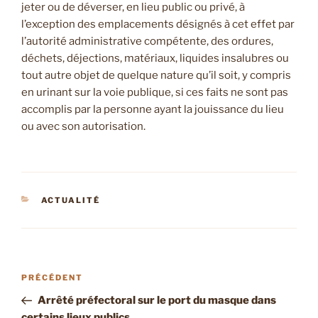
jeter ou de déverser, en lieu public ou privé, à
l’exception des emplacements désignés à cet effet par
l’autorité administrative compétente, des ordures,
déchets, déjections, matériaux, liquides insalubres ou
tout autre objet de quelque nature qu’il soit, y compris
en urinant sur la voie publique, si ces faits ne sont pas
accomplis par la personne ayant la jouissance du lieu
ou avec son autorisation.
CATÉGORIES
ACTUALITÉ
Navigation
Article
PRÉCÉDENT
de
précédent
Arrêté préfectoral sur le port du masque dans
l’article
certains lieux publics