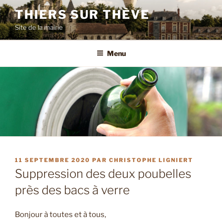
Aller
THIERS SUR THÈVE
au
Site de la mairie
contenu
principal
Menu
PUBLIÉ
11 SEPTEMBRE 2020
PAR
CHRISTOPHE LIGNIERT
LE
Suppression des deux poubelles
près des bacs à verre
Bonjour à toutes et à tous,