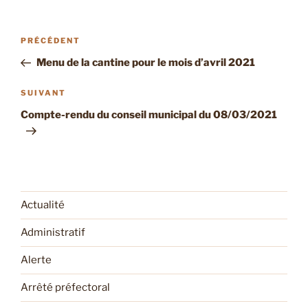
Navigation
Article
PRÉCÉDENT
de
précédent
Menu de la cantine pour le mois d’avril 2021
l’article
Article
SUIVANT
suivant
Compte-rendu du conseil municipal du 08/03/2021
Actualité
Administratif
Alerte
Arrêté préfectoral