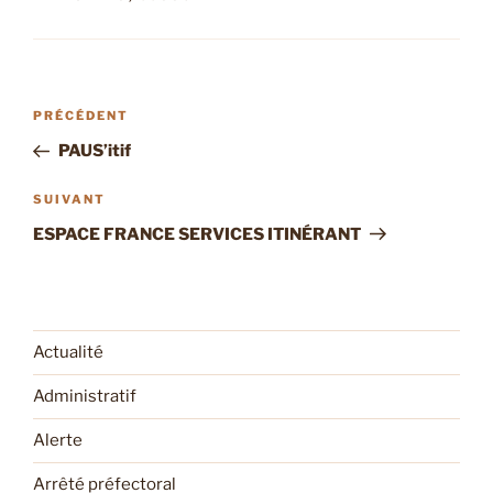
Navigation
Article
PRÉCÉDENT
de
précédent
PAUS’itif
l’article
Article
SUIVANT
suivant
ESPACE FRANCE SERVICES ITINÉRANT
Actualité
Administratif
Alerte
Arrêté préfectoral