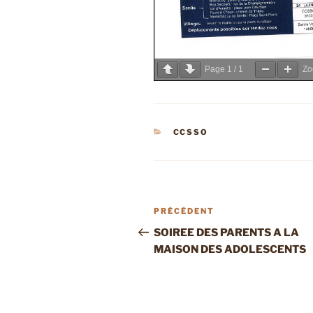
Page
1
/
1
Z
CATÉGORIES
CCSSO
Navigation
Article
PRÉCÉDENT
de
précédent
SOIREE DES PARENTS A LA
MAISON DES ADOLESCENTS
l’article