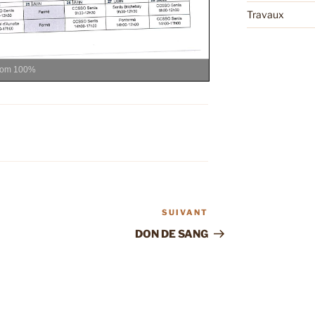
Travaux
oom
100%
SUIVANT
Article
suivant
DON DE SANG