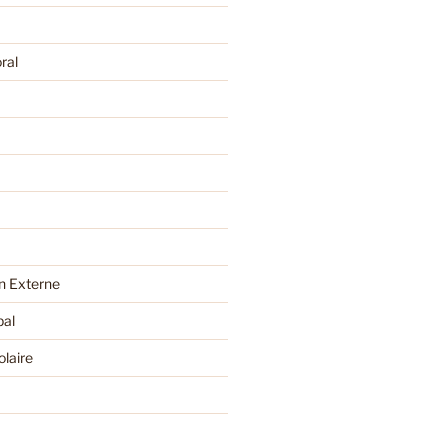
ral
 Externe
pal
olaire