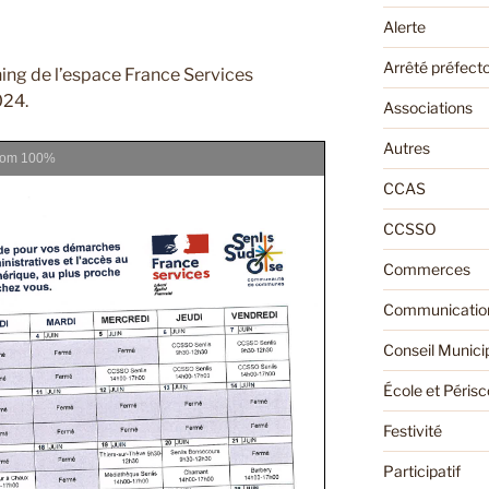
Alerte
Arrêté préfecto
nning de l’espace France Services
024.
Associations
Autres
oom
100%
CCAS
CCSSO
Commerces
Communication
Conseil Munici
École et Périsc
Festivité
Participatif