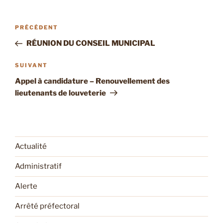
Navigation
Article
PRÉCÉDENT
de
précédent
RÉUNION DU CONSEIL MUNICIPAL
l’article
Article
SUIVANT
suivant
Appel à candidature – Renouvellement des
lieutenants de louveterie
Actualité
Administratif
Alerte
Arrêté préfectoral