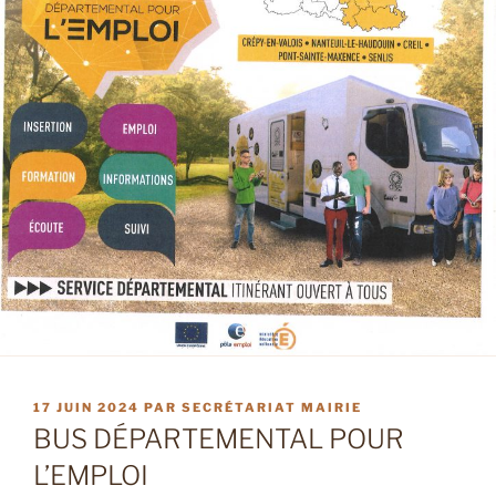
PUBLIÉ
17 JUIN 2024
PAR
SECRÉTARIAT MAIRIE
LE
BUS DÉPARTEMENTAL POUR
L’EMPLOI