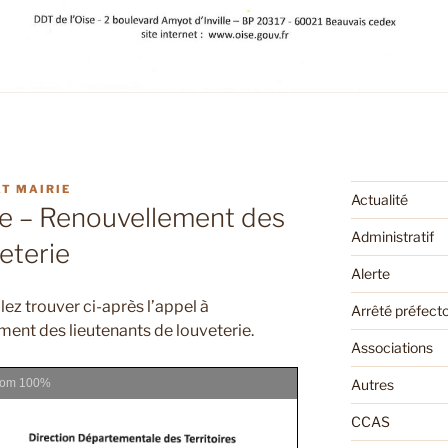
T MAIRIE
Actualité
re – Renouvellement des
Administratif
eterie
Alerte
llez trouver ci-après l’appel à
Arrêté préfecto
ment des lieutenants de louveterie.
Associations
oom
100%
Autres
CCAS