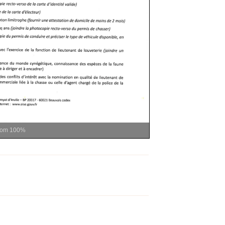
oom
100%