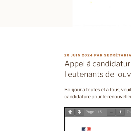
PUBLIÉ
20 JUIN 2024
PAR
SECRÉTARIA
LE
Appel à candidatu
lieutenants de louv
Bonjour à toutes et à tous, veui
candidature pour le renouvelle
Page
1
/
5
Z