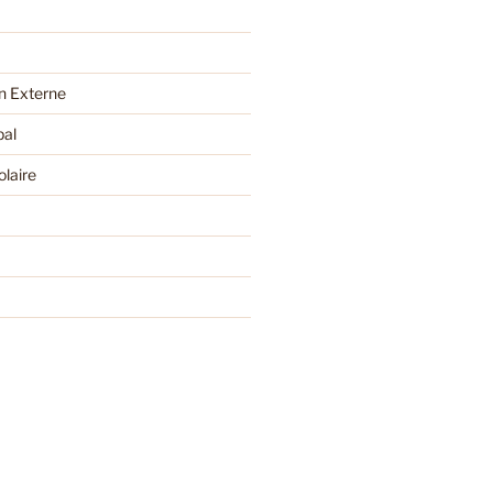
 Externe
pal
olaire