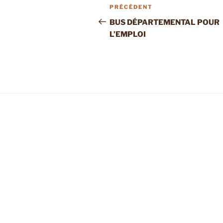
Navigation
Article
PRÉCÉDENT
de
précédent
BUS DÉPARTEMENTAL POUR
L’EMPLOI
l’article