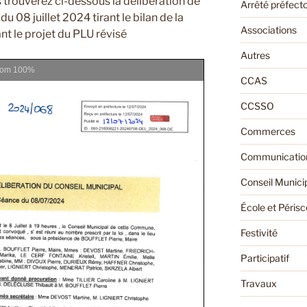
s trouverez ci-dessous la délibération de
Arrêté préfecto
u 08 juillet 2024 tirant le bilan de la
Associations
nt le projet du PLU révisé
Autres
oom
100%
CCAS
CCSSO
Commerces
Communication
Conseil Munici
École et Périsc
Festivité
Participatif
Travaux