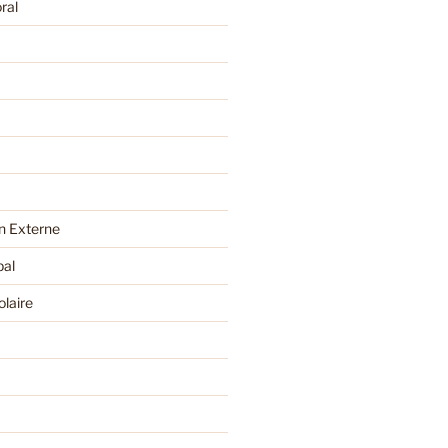
ral
 Externe
pal
olaire