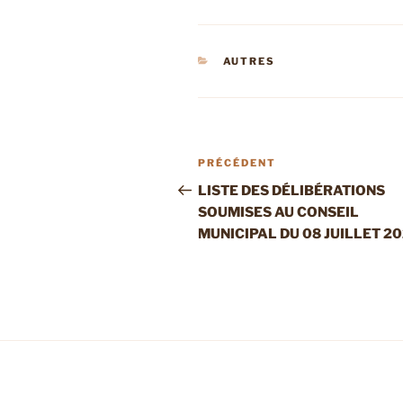
CATÉGORIES
AUTRES
Navigation
Article
PRÉCÉDENT
de
précédent
LISTE DES DÉLIBÉRATIONS
SOUMISES AU CONSEIL
l’article
MUNICIPAL DU 08 JUILLET 2