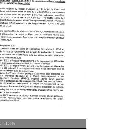
oom
100%