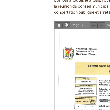
Bonjour à toutes et à tous, vou
la réunion du conseil municipal d
concertation publique et arrêta
Page
1
/
2
Z