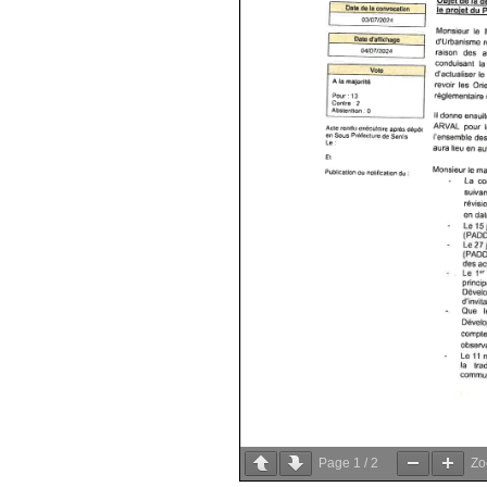
Page
1
/
2
Z