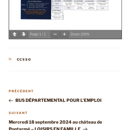
Page
1
/
1
Zoom
100%
CATÉGORIES
CCSSO
Navigation
Article
PRÉCÉDENT
de
précédent
BUS DÉPARTEMENTAL POUR L’EMPLOI
l’article
Article
SUIVANT
suivant
Mercredi 18 septembre 2024 au château de
Pontarmé – LOISIRS EN FAMILLE