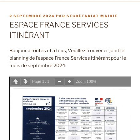
PUBLIÉ
2 SEPTEMBRE 2024
PAR
SECRÉTARIAT MAIRIE
LE
ESPACE FRANCE SERVICES
ITINÉRANT
Bonjour à toutes et à tous, Veuillez trouver ci-joint le
planning de l’espace France Services itinérant pour le
mois de septembre 2024.
Page
1
/
1
Zoom
100%