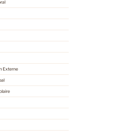
ral
 Externe
pal
olaire