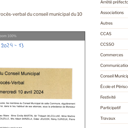
Arrêté préfecto
Associations
rocès-verbal du conseil municipal du 10
Autres
CCAS
Zoom
100%
CCSSO
Commerces
Communication
Conseil Munici
École et Périsc
Festivité
Participatif
Travaux