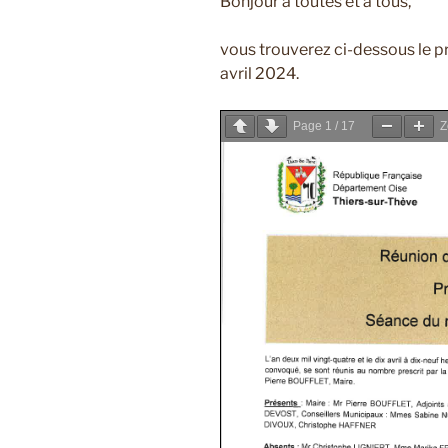
Bonjour à toutes et à tous,
vous trouverez ci-dessous le p
avril 2024.
Page
1
/
17