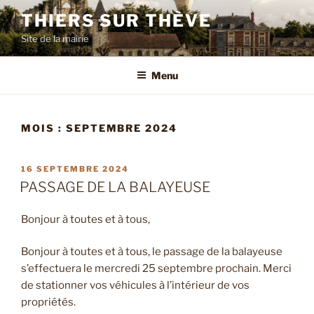
Aller
THIERS SUR THÈVE
au
Site de la mairie
contenu
principal
Menu
MOIS :
SEPTEMBRE 2024
PUBLIÉ
16 SEPTEMBRE 2024
LE
PASSAGE DE LA BALAYEUSE
Bonjour à toutes et à tous,
Bonjour à toutes et à tous, le passage de la balayeuse
s’effectuera le mercredi 25 septembre prochain. Merci
de stationner vos véhicules à l’intérieur de vos
propriétés.