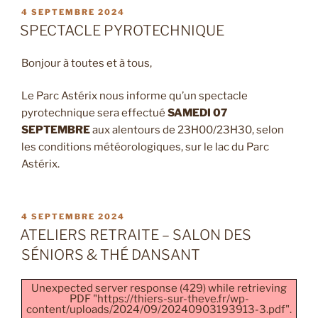
PUBLIÉ
4 SEPTEMBRE 2024
LE
SPECTACLE PYROTECHNIQUE
Bonjour à toutes et à tous,
Le Parc Astérix nous informe qu’un spectacle
pyrotechnique sera effectué
SAMEDI 07
SEPTEMBRE
aux alentours de 23H00/23H30, selon
les conditions météorologiques, sur le lac du Parc
Astérix.
PUBLIÉ
4 SEPTEMBRE 2024
LE
ATELIERS RETRAITE – SALON DES
SÉNIORS & THÉ DANSANT
Unexpected server response (429) while retrieving
PDF "https://thiers-sur-theve.fr/wp-
content/uploads/2024/09/20240903193913-3.pdf".