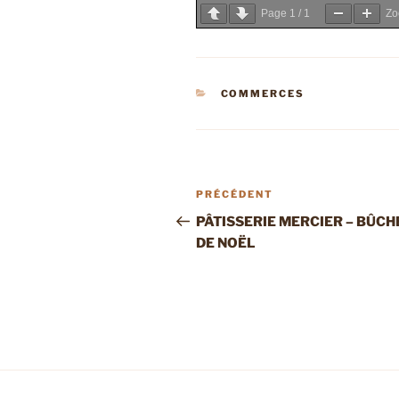
Page
1
/
1
Z
CATÉGORIES
COMMERCES
Navigation
Article
PRÉCÉDENT
de
précédent
PÂTISSERIE MERCIER – BÛCH
DE NOËL
l’article