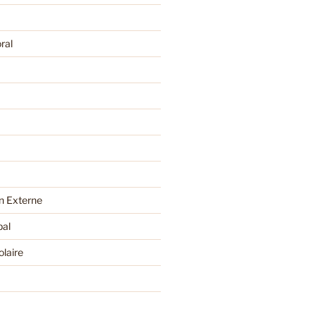
ral
 Externe
pal
olaire