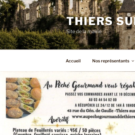
Aller
au
THIERS SU
contenu
principal
Site de la mairie
Accueil
Nos représentants