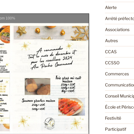
Alerte
Arrêté préfecto
oom
100%
Associations
Autres
CCAS
CCSSO
Commerces
Communication
Conseil Munici
École et Périsc
Festivité
Participatif