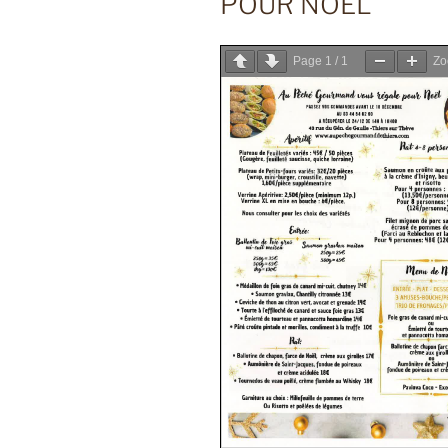
POUR NOËL
Page
1
/
1
Z