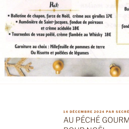
PUBLIÉ
14 DÉCEMBRE 2024
PAR
SECRÉ
LE
AU PÉCHÉ GOUR