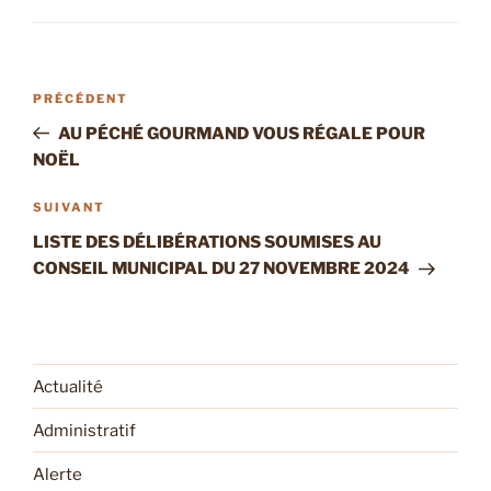
Navigation
Article
PRÉCÉDENT
de
précédent
AU PÉCHÉ GOURMAND VOUS RÉGALE POUR
l’article
NOËL
Article
SUIVANT
suivant
LISTE DES DÉLIBÉRATIONS SOUMISES AU
CONSEIL MUNICIPAL DU 27 NOVEMBRE 2024
Actualité
Administratif
Alerte