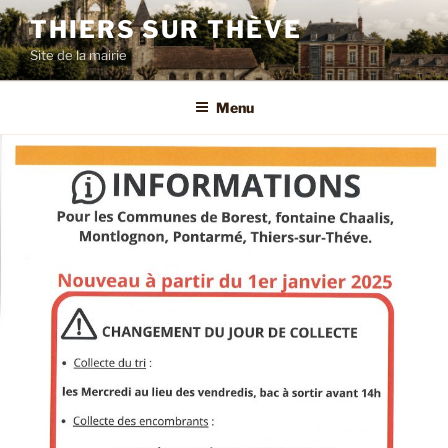
Aller
THIERS SUR THÈVE
au
Site de la mairie
contenu
principal
Menu