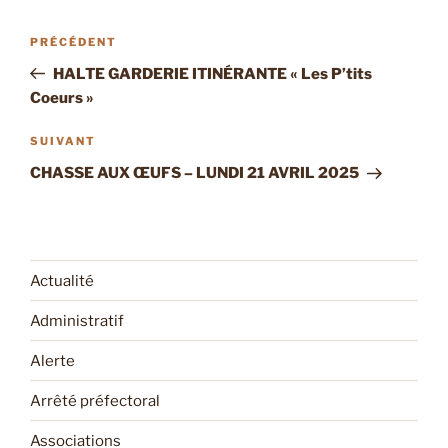
Navigation
Article
PRÉCÉDENT
de
précédent
HALTE GARDERIE ITINÉRANTE « Les P’tits
l’article
Coeurs »
Article
SUIVANT
suivant
CHASSE AUX ŒUFS – LUNDI 21 AVRIL 2025
Actualité
Administratif
Alerte
Arrêté préfectoral
Associations