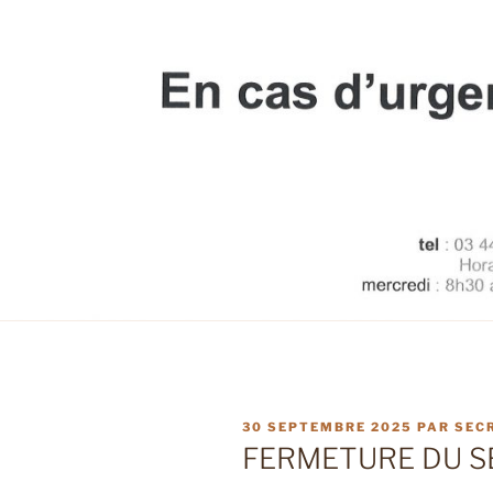
PUBLIÉ
30 SEPTEMBRE 2025
PAR
SEC
LE
FERMETURE DU S