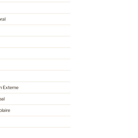
ral
 Externe
pal
olaire