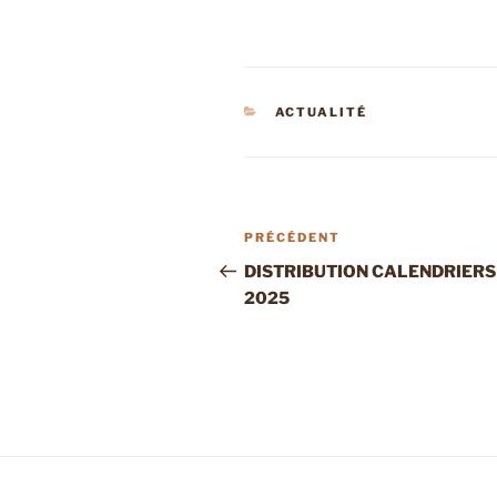
CATÉGORIES
ACTUALITÉ
Navigation
Article
PRÉCÉDENT
de
précédent
DISTRIBUTION CALENDRIERS
2025
l’article