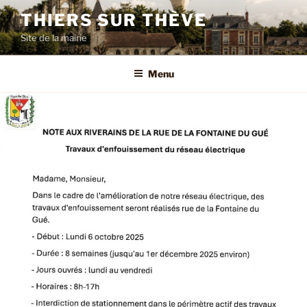
Aller
THIERS SUR THÈVE
au
Site de la mairie
contenu
principal
Menu