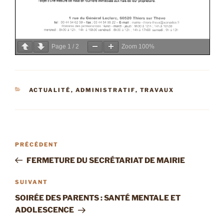
Page
1
/
2
Zoom
100%
CATÉGORIES
ACTUALITÉ
,
ADMINISTRATIF
,
TRAVAUX
Navigation
Article
PRÉCÉDENT
de
précédent
FERMETURE DU SECRÉTARIAT DE MAIRIE
l’article
Article
SUIVANT
suivant
SOIRÉE DES PARENTS : SANTÉ MENTALE ET
ADOLESCENCE