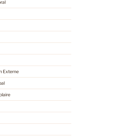
ral
 Externe
pal
olaire