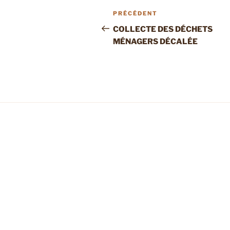
Navigation
Article
PRÉCÉDENT
de
précédent
COLLECTE DES DÉCHETS
MÉNAGERS DÉCALÉE
l’article