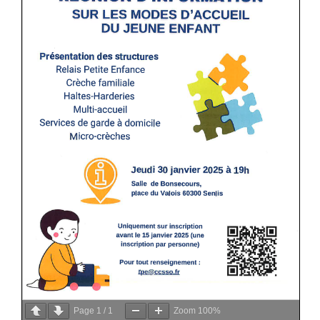
Page
1
/
1
Zoom
100%