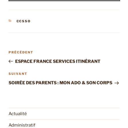
CATÉGORIES
CCSSO
Navigation
Article
PRÉCÉDENT
de
précédent
ESPACE FRANCE SERVICES ITINÉRANT
l’article
Article
SUIVANT
suivant
SOIRÉE DES PARENTS : MON ADO & SON CORPS
Actualité
Administratif