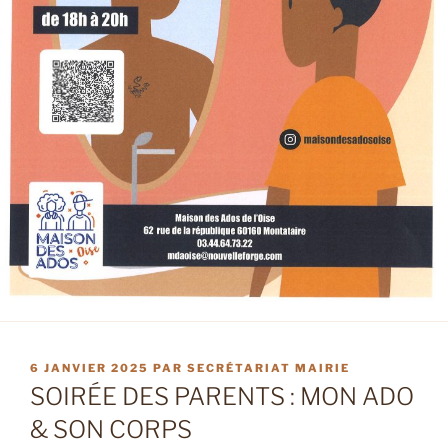
PUBLIÉ
6 JANVIER 2025
PAR
SECRÉTARIAT MAIRIE
LE
SOIRÉE DES PARENTS : MON ADO
& SON CORPS