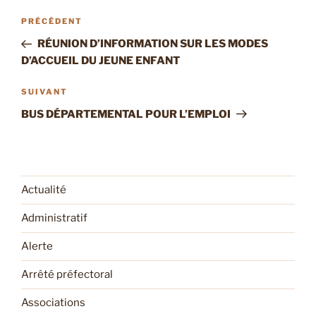
Navigation
Article
PRÉCÉDENT
de
précédent
RÉUNION D’INFORMATION SUR LES MODES
l’article
D’ACCUEIL DU JEUNE ENFANT
Article
SUIVANT
suivant
BUS DÉPARTEMENTAL POUR L’EMPLOI
Actualité
Administratif
Alerte
Arrêté préfectoral
Associations