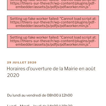
https://thiers-sur-theve.fr/wp-content/plugins/pdf-
embedder/assets/js/pdfjs/pdf.worker.min.js".
Setting up fake worker failed: "Cannot load script at:
https://thiers-sur-theve.fr/wp-content/plugins/pdf-
embedder/assets/js/pdfjs/pdf.worker.min.js".
Setting up fake worker failed: "Cannot load script at:
https://thiers-sur-theve.fr/wp-content/plugins/pdf-
embedder/assets/js/pdfjs/pdf.worker.min.js".
PUBLIÉ
29 JUILLET 2020
LE
Horaires d’ouverture de la Mairie en août
2020
Du lundi au vendredi de 08h00 à 12h00