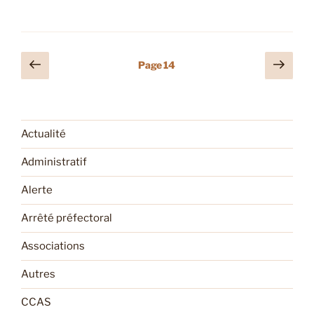
Pagination
Page
Page
Page
14
précédente
suiv
des
publications
Actualité
Administratif
Alerte
Arrêté préfectoral
Associations
Autres
CCAS