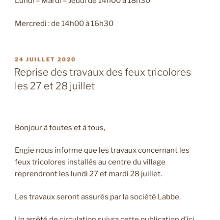
Lundi – Mardi – Jeudi de 14h00 à 18h30
Mercredi : de 14h00 à 16h30
PUBLIÉ
24 JUILLET 2020
LE
Reprise des travaux des feux tricolores
les 27 et 28 juillet
Bonjour à toutes et à tous,
Engie nous informe que les travaux concernant les
feux tricolores installés au centre du village
reprendront les lundi 27 et mardi 28 juillet.
Les travaux seront assurés par la société Labbe.
Un arrêté de circulation suivra cette publication d’ici