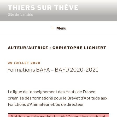
Aller
THIERS SUR THÈVE
au
Site de la mairie
contenu
principal
Menu
AUTEUR/AUTRICE :
CHRISTOPHE LIGNIERT
PUBLIÉ
29 JUILLET 2020
LE
Formations BAFA – BAFD 2020-2021
La ligue de l’enseignement des Hauts de France
organise des formations pour le Brevet d’Aptitude aux
Fonctions d’Animateur et/ou de directeur
Setting up fake worker failed: "Cannot load script at: