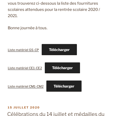
vous trouverez ci-dessous la liste des fournitures
scolaires attendues pour la rentrée scolaire 2020 /
2021.
Bonne journée à tous.
Télécharger
Liste matériel GS-CP
Télécharger
Liste matériel CE1-CE2
Télécharger
Liste matériel CM1-CM2
PUBLIÉ
15 JUILLET 2020
LE
Célébrations du 14 juillet et médailles du